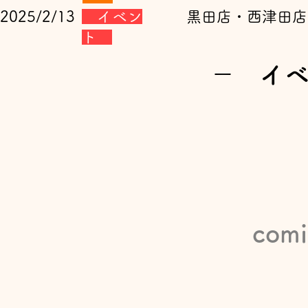
2025/2/13
イベン
​ 黒田店・西津田
ト
​－ イ
comi